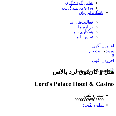
هتل و گردشگری
ورزش و سرگرمی
باشگاه ایرانیان
فعالیت‌های ما
درباره ما
همکاری با ما
تماس با ما
افزودن آگهی
ورود
یا
ثبت نام
0
افزودن آگهی
هتل و کازینوی لرد پالاس
Lord's Palace Hotel & Casino
شماره تلفن
00903926503500
تماس بگیرید