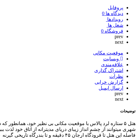
پروفایل
دیدگاه ها
0
رویدادها
شغل ها
فروشگاه
0
prev
next
موقعیت مکانی
وبسایت
علاقه‌مندی
اشتراک گذاری
نظرات
گزارش خرابی
ارسال ایمیل
prev
next
توضیحات
هتل ۵ ستاره لرد پالاس با موقعیت مکانی بی نظیر خود، همانطور
شهری میتوانند از چشم انداز زیبای دریای مدیترانه از اتاق خود لذت 
فاصله این هتل تا فرودگاه ارجان ۴۵ دقیقه و تا بندرگاه تاریخی گیرنه ۱۰ دقیقه است.