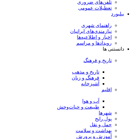
تلفن‌های ضروری
تعطیلات عمومی
بیلبورد
راهنمای شهری
نیازمندی‌های ایرانیان
اخبار و اطلاعیه‌ها
رویداد‌ها و مراسم
دانستنی ها
تاریخ و فرهنگ
تاریخ و مذهب
فرهنگ و زبان
آشپزخانه
اقلیم
آب و هوا
طبیعت و حیات‌وحش
شهرها
پول رایج
حمل و نقل
بهداشت و سلامت
آموزش و پرورش