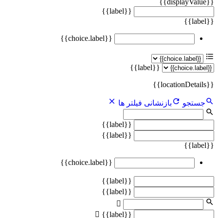
{{displayValue}}
{{label}}
{{label}}
{{choice.label}}
{{label}}
{{locationDetails}}
جستجو
بازنشانی فیلتر ها
{{label}}
{{label}}
{{label}}
{{choice.label}}
{{label}}
{{label}}
{{label}}