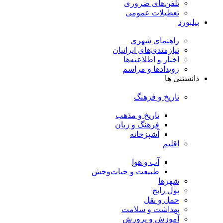
تلفن‌های ضروری
تعطیلات عمومی
بیلبورد
راهنمای شهری
نیازمندی‌های ایرانیان
اخبار و اطلاعیه‌ها
رویداد‌ها و مراسم
دانستنی ها
تاریخ و فرهنگ
تاریخ و مذهب
فرهنگ و زبان
آشپزخانه
اقلیم
آب و هوا
طبیعت و حیات‌وحش
شهرها
پول رایج
حمل و نقل
بهداشت و سلامت
آموزش و پرورش