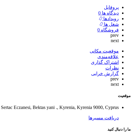
پروفایل
دیدگاه ها
0
رویدادها
شغل ها
فروشگاه
0
prev
next
موقعیت مکانی
علاقه‌مندی
اشتراک گذاری
نظرات
گزارش خرابی
prev
next
موقعیت
Sertac Eczanesi, Bektas yani ., Kyrenia, Kyrenia 9000, Cyprus
دریافت مسیرها
ما را دنبال کنید