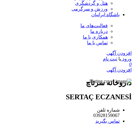
هتل و گردشگری
ورزش و سرگرمی
باشگاه ایرانیان
فعالیت‌های ما
درباره ما
همکاری با ما
تماس با ما
افزودن آگهی
ورود
یا
ثبت نام
0
افزودن آگهی
داروخانه سرتاچ
SERTAÇ ECZANESİ
شماره تلفن
03928159067
تماس بگیرید