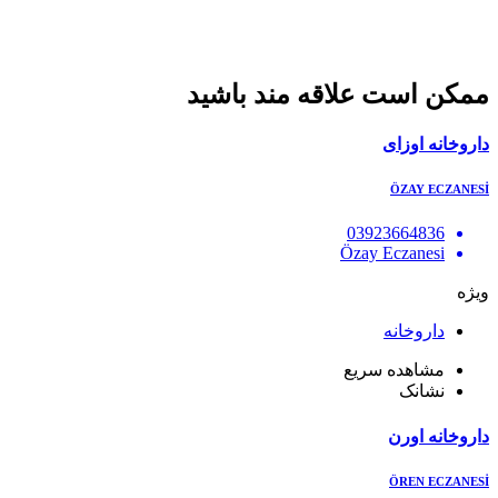
ممکن است علاقه مند باشید
داروخانه اوزای
ÖZAY ECZANESİ
03923664836
Özay Eczanesi
ویژه
داروخانه
مشاهده سریع
نشانک
داروخانه اورن
ÖREN ECZANESİ