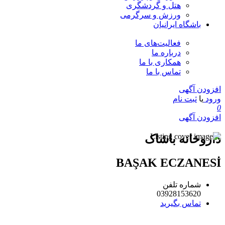
هتل و گردشگری
ورزش و سرگرمی
باشگاه ایرانیان
فعالیت‌های ما
درباره ما
همکاری با ما
تماس با ما
افزودن آگهی
ورود
یا
ثبت نام
0
افزودن آگهی
داروخانه باشاک
BAŞAK ECZANESİ
شماره تلفن
03928153620
تماس بگیرید