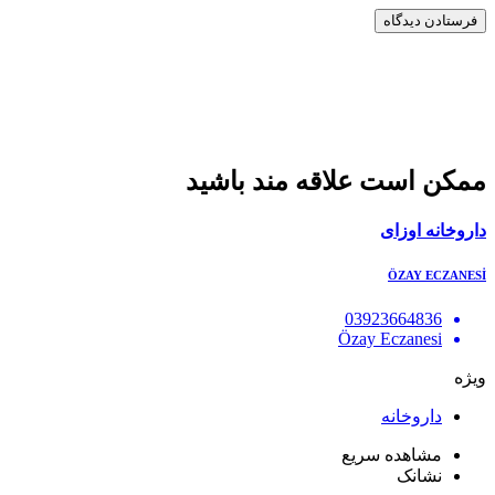
ممکن است علاقه مند باشید
داروخانه اوزای
ÖZAY ECZANESİ
03923664836
Özay Eczanesi
ویژه
داروخانه
مشاهده سریع
نشانک