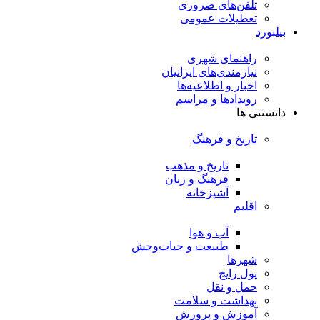
تلفن‌های ضروری
تعطیلات عمومی
بیلبورد
راهنمای شهری
نیازمندی‌های ایرانیان
اخبار و اطلاعیه‌ها
رویداد‌ها و مراسم
دانستنی ها
تاریخ و فرهنگ
تاریخ و مذهب
فرهنگ و زبان
آشپزخانه
اقلیم
آب و هوا
طبیعت و حیات‌وحش
شهرها
پول رایج
حمل و نقل
بهداشت و سلامت
آموزش و پرورش