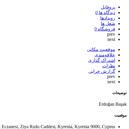
پروفایل
دیدگاه ها
0
رویدادها
شغل ها
فروشگاه
0
prev
next
موقعیت مکانی
علاقه‌مندی
اشتراک گذاری
نظرات
گزارش خرابی
prev
next
توضیحات
Erdoğan Başak
موقعیت
 Eczanesi, Ziya Rızkı Caddesi, Kyrenia, Kyrenia 9000, Cyprus