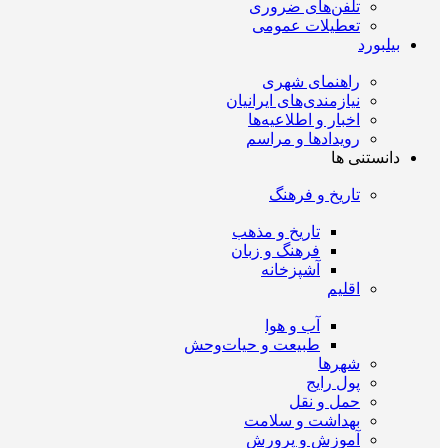
تلفن‌های ضروری
تعطیلات عمومی
بیلبورد
راهنمای شهری
نیازمندی‌های ایرانیان
اخبار و اطلاعیه‌ها
رویداد‌ها و مراسم
دانستنی ها
تاریخ و فرهنگ
تاریخ و مذهب
فرهنگ و زبان
آشپزخانه
اقلیم
آب و هوا
طبیعت و حیات‌وحش
شهرها
پول رایج
حمل و نقل
بهداشت و سلامت
آموزش و پرورش