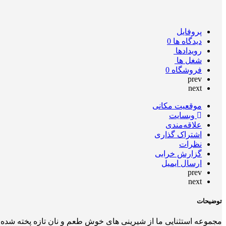
پروفایل
دیدگاه ها
0
رویدادها
شغل ها
فروشگاه
0
prev
next
موقعیت مکانی
وبسایت
علاقه‌مندی
اشتراک گذاری
نظرات
گزارش خرابی
ارسال ایمیل
prev
next
توضیحات
مجموعه استثنایی ما از شیرینی های خوش طعم و نان تازه پخته شده ر