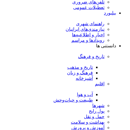
تلفن‌های ضروری
تعطیلات عمومی
بیلبورد
راهنمای شهری
نیازمندی‌های ایرانیان
اخبار و اطلاعیه‌ها
رویداد‌ها و مراسم
دانستنی ها
تاریخ و فرهنگ
تاریخ و مذهب
فرهنگ و زبان
آشپزخانه
اقلیم
آب و هوا
طبیعت و حیات‌وحش
شهرها
پول رایج
حمل و نقل
بهداشت و سلامت
آموزش و پرورش