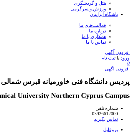
هتل و گردشگری
ورزش و سرگرمی
باشگاه ایرانیان
فعالیت‌های ما
درباره ما
همکاری با ما
تماس با ما
افزودن آگهی
ورود
یا
ثبت نام
0
افزودن آگهی
پردیس دانشگاه فنی خاورمیانه قبرس شمالی
hnical University Northern Cyprus Campus
شماره تلفن
03926612000
تماس بگیرید
پروفایل