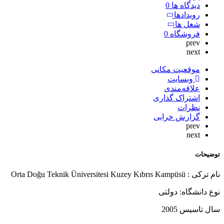
دیدگاه ها
0
رویدادها
شغل ها
فروشگاه
0
prev
next
موقعیت مکانی
وبسایت
علاقه‌مندی
اشتراک گذاری
نظرات
گزارش خرابی
prev
next
توضیحات
نام ترکی : Orta Doğu Teknik Üniversitesi Kuzey Kıbrıs Kampüsü
نوع دانشگاه: دولتی
سال تاسیس 2005