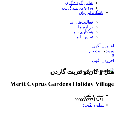
هتل و گردشگری
ورزش و سرگرمی
باشگاه ایرانیان
فعالیت‌های ما
درباره ما
همکاری با ما
تماس با ما
افزودن آگهی
ورود
یا
ثبت نام
0
افزودن آگهی
هتل و کازینو مریت گاردن
Merit Cyprus Gardens Holiday Village
شماره تلفن
00903923713451
تماس بگیرید