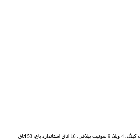
این هتل که در فاصله پانزده دقیقه ای فاماگوستا و 40 دقیقه ای فرودگاه ارجان، با ساحل شنی به طول 1.5 کیلومترقرار دارد، دارای 1 سوئیت کینگ، 4 ویلا، 9 سوئیت ییلاقی، 18 اتاق استاندارد باغ، 53 اتاق