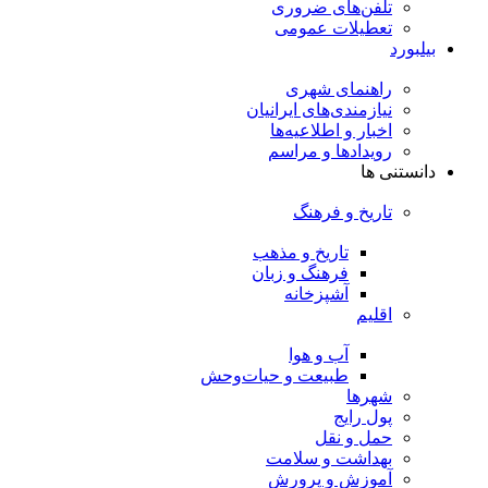
تلفن‌های ضروری
تعطیلات عمومی
بیلبورد
راهنمای شهری
نیازمندی‌های ایرانیان
اخبار و اطلاعیه‌ها
رویداد‌ها و مراسم
دانستنی ها
تاریخ و فرهنگ
تاریخ و مذهب
فرهنگ و زبان
آشپزخانه
اقلیم
آب و هوا
طبیعت و حیات‌وحش
شهرها
پول رایج
حمل و نقل
بهداشت و سلامت
آموزش و پرورش