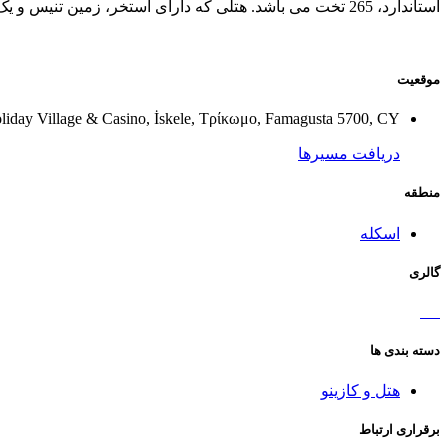
استاندارد، 265 تخت می باشد. هتلی که دارای استخر، زمین تنیس و یک باغ گیاه شناسی با 400 نوع گیاه است.
موقعیت
liday Village & Casino, İskele, Τρίκωμο, Famagusta 5700, CY
دریافت مسیرها
منطقه
اسکله
گالری
دسته بندی ها
هتل و کازینو
برقراری ارتباط