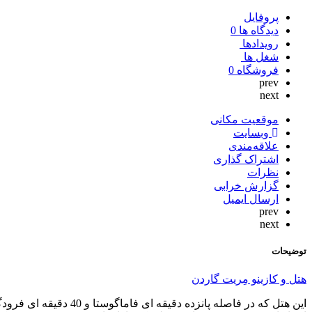
پروفایل
دیدگاه ها
0
رویدادها
شغل ها
فروشگاه
0
prev
next
موقعیت مکانی
وبسایت
علاقه‌مندی
اشتراک گذاری
نظرات
گزارش خرابی
ارسال ایمیل
prev
next
توضیحات
هتل و کازینو مِریت گاردن