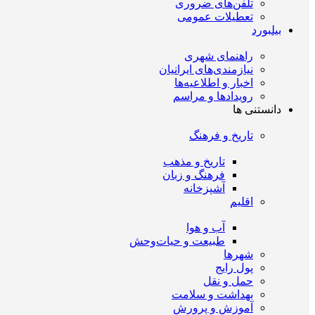
تلفن‌های ضروری
تعطیلات عمومی
بیلبورد
راهنمای شهری
نیازمندی‌های ایرانیان
اخبار و اطلاعیه‌ها
رویداد‌ها و مراسم
دانستنی ها
تاریخ و فرهنگ
تاریخ و مذهب
فرهنگ و زبان
آشپزخانه
اقلیم
آب و هوا
طبیعت و حیات‌وحش
شهرها
پول رایج
حمل و نقل
بهداشت و سلامت
آموزش و پرورش