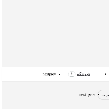
next
prev
0
فروشگاه
next
prev
ابی