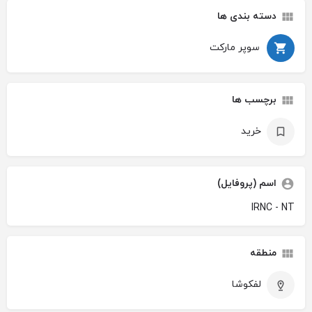
دسته بندی ها
سوپر مارکت
برچسب ها
خرید
اسم (پروفایل)
IRNC - NT
منطقه
لفکوشا