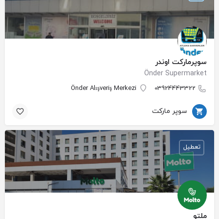
سوپرمارکت اوندر
Önder Supermarket
Önder Alışveriş Merkezi
03924443322
سوپر مارکت
تعطیل
ملتو