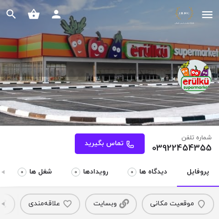
سوپرمارکت ارولکو
Erulkü Supermarket
شماره تلفن
تماس بگیرید
03922454355
پروفایل
دیدگاه ها
رویدادها
شغل ها
0
0
0
موقعیت مکانی
وبسایت
علاقه‌مندی