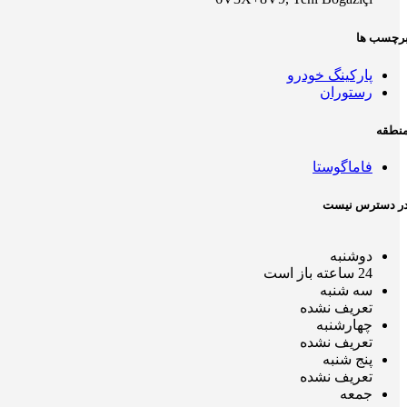
رچسب ها
پارکینگ خودرو
رستوران
نطقه
فاماگوستا
ر دسترس نیست
دوشنبه
24 ساعته باز است
سه شنبه
تعریف نشده
چهارشنبه
تعریف نشده
پنج شنبه
تعریف نشده
جمعه