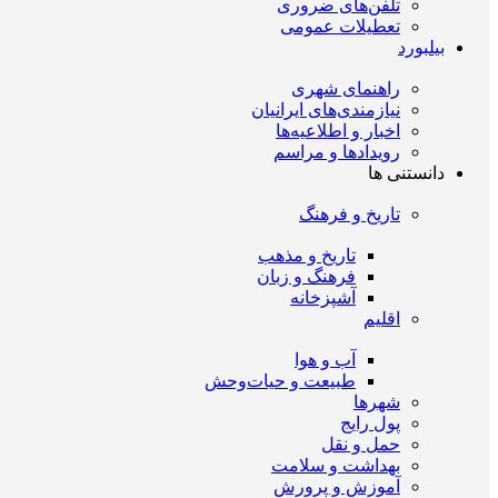
تلفن‌های ضروری
تعطیلات عمومی
بیلبورد
راهنمای شهری
نیازمندی‌های ایرانیان
اخبار و اطلاعیه‌ها
رویداد‌ها و مراسم
دانستنی ها
تاریخ و فرهنگ
تاریخ و مذهب
فرهنگ و زبان
آشپزخانه
اقلیم
آب و هوا
طبیعت و حیات‌وحش
شهرها
پول رایج
حمل و نقل
بهداشت و سلامت
آموزش و پرورش