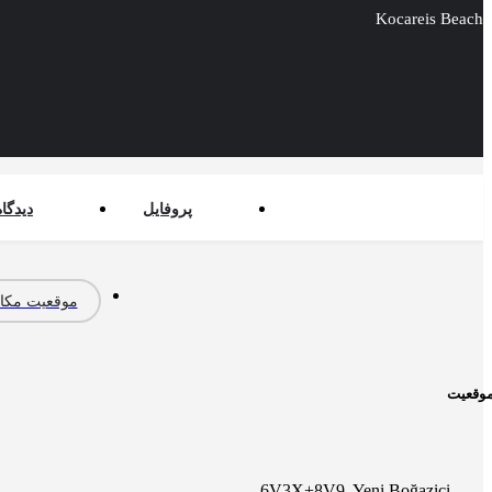
Kocareis Beach
پروفایل
دیدگاه
موقعیت مکا
وقعیت
6V3X+8V9, Yeni Boğaziçi