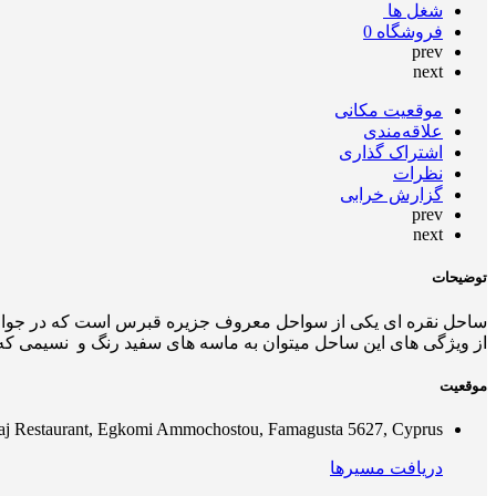
شغل ها
فروشگاه
0
prev
next
موقعیت مکانی
علاقه‌مندی
اشتراک گذاری
نظرات
گزارش خرابی
prev
next
توضیحات
از ویژگی های این ساحل میتوان به ماسه های سفید رنگ و نسیمی که 
موقعیت
laj Restaurant, Egkomi Ammochostou, Famagusta 5627, Cyprus
دریافت مسیرها