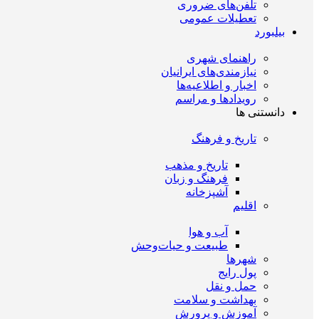
تلفن‌های ضروری
تعطیلات عمومی
بیلبورد
راهنمای شهری
نیازمندی‌های ایرانیان
اخبار و اطلاعیه‌ها
رویداد‌ها و مراسم
دانستنی ها
تاریخ و فرهنگ
تاریخ و مذهب
فرهنگ و زبان
آشپزخانه
اقلیم
آب و هوا
طبیعت و حیات‌وحش
شهرها
پول رایج
حمل و نقل
بهداشت و سلامت
آموزش و پرورش