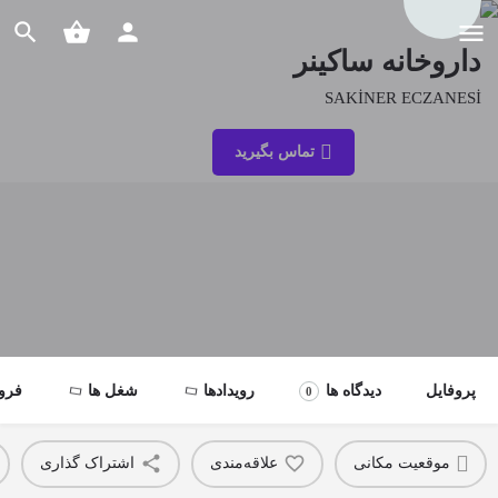
داروخانه ساکینر
SAKİNER ECZANESİ
شماره تلفن
تماس بگیرید
03923744356
پروفایل
دیدگاه ها
رویدادها
شغل ها
فرو
0
موقعیت مکانی
علاقه‌مندی
اشتراک گذاری