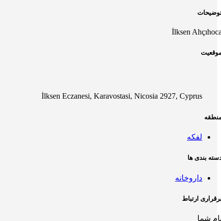
وضیحات
İlksen Ahçıhoc
وقعیت
İlksen Eczanesi, Karavostasi, Nicosia 2927, Cyprus
نطقه
لفکه
سته بندی ها
داروخانه
رقراری ارتباط
ام شما