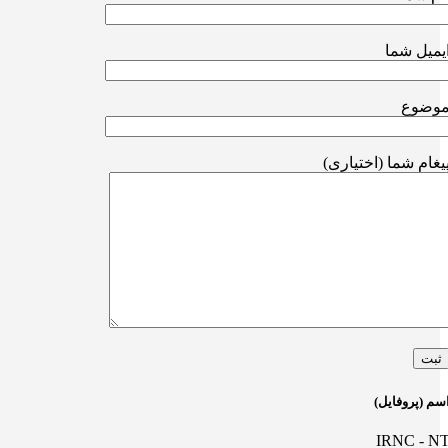
یمیل شما
وضوع
یغام شما (اختیاری)
سم (پروفایل)
IRNC - N