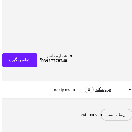
شماره تلفن
تماس بگیرید
03927278240
next
prev
0
فروشگاه
next
prev
ارسال ایمیل