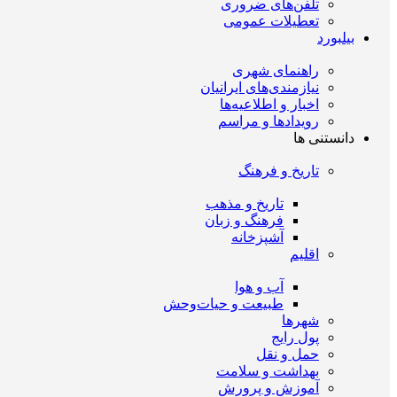
تلفن‌های ضروری
تعطیلات عمومی
بیلبورد
راهنمای شهری
نیازمندی‌های ایرانیان
اخبار و اطلاعیه‌ها
رویداد‌ها و مراسم
دانستنی ها
تاریخ و فرهنگ
تاریخ و مذهب
فرهنگ و زبان
آشپزخانه
اقلیم
آب و هوا
طبیعت و حیات‌وحش
شهرها
پول رایج
حمل و نقل
بهداشت و سلامت
آموزش و پرورش