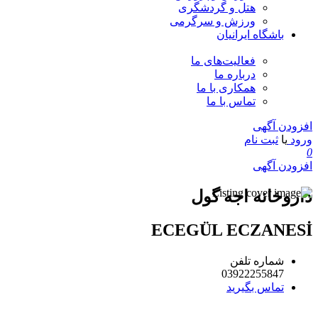
هتل و گردشگری
ورزش و سرگرمی
باشگاه ایرانیان
فعالیت‌های ما
درباره ما
همکاری با ما
تماس با ما
افزودن آگهی
ورود
یا
ثبت نام
0
افزودن آگهی
داروخانه اجه گول
ECEGÜL ECZANESİ
شماره تلفن
03922255847
تماس بگیرید