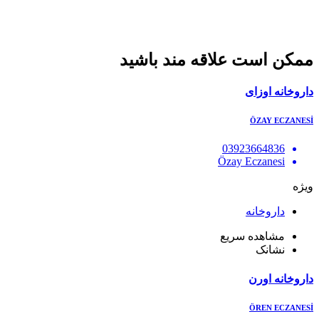
ممکن است علاقه مند باشید
داروخانه اوزای
ÖZAY ECZANESİ
03923664836
Özay Eczanesi
ویژه
داروخانه
مشاهده سریع
نشانک
داروخانه اورن
ÖREN ECZANESİ