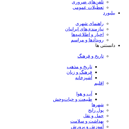
تلفن‌های ضروری
تعطیلات عمومی
بیلبورد
راهنمای شهری
نیازمندی‌های ایرانیان
اخبار و اطلاعیه‌ها
رویداد‌ها و مراسم
دانستنی ها
تاریخ و فرهنگ
تاریخ و مذهب
فرهنگ و زبان
آشپزخانه
اقلیم
آب و هوا
طبیعت و حیات‌وحش
شهرها
پول رایج
حمل و نقل
بهداشت و سلامت
آموزش و پرورش