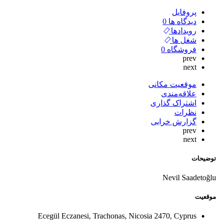
پروفایل
دیدگاه ها
0
رویدادها
شغل ها
فروشگاه
0
prev
next
موقعیت مکانی
علاقه‌مندی
اشتراک گذاری
نظرات
گزارش خرابی
prev
next
توضیحات
Nevil Saadetoğlu
موقعیت
Ecegül Eczanesi, Trachonas, Nicosia 2470, Cyprus