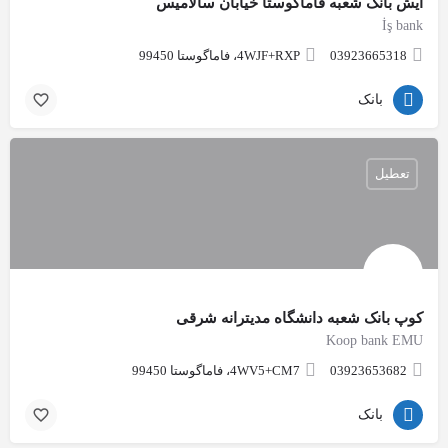
ایش بانک شعبه فاماگوستا خیابان سالامیس
İş bank
03923665318
4WJF+RXP، فاماگوستا 99450
بانک
تعطیل
کوپ بانک شعبه دانشگاه مدیترانه شرقی
Koop bank EMU
03923653682
4WV5+CM7، فاماگوستا 99450
بانک