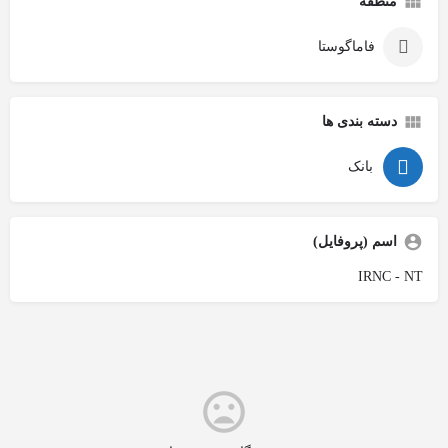
منطقه
فاماگوستا
دسته بندی ها
بانک
اسم (پروفایل)
IRNC - NT