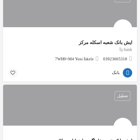
ایش بانک شعبه اسکله مرکز
İş bank
7WH9+M4 Yeni İskele
03923665318
بانک
تعطیل