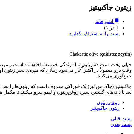
زیتون چاکسِتیز
آشپزخانه
آذر ۱۱
پست را به اشتراک بگذارید
çakistez zeytin
(Chakestiz olive (
خیلی وقت است که زیتون نماد زندگی خوب شناخته‌شده است و مردم م
وقت درو معمولاً در اکتبر آغاز می‌شود زمانی ‌که میوه‌ی سبز زیتون اول
جمع‌آوری می‌کنند.
چاکسِتیز (چاک-سِ-تیز) یک خوراکی معروف است که زیتون‌ها را بعد 
بعد با دانه‌های گشنیز، سیر، روغن‌زیتون و لیمو سرو می­کنند تا مکمل ه
روغن زیتون
زیتون چاکسِتیز
پست قبلی
پست بعدی