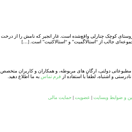
 غار جزیره در تپه‌ای نزدیک روستای کوچک چنارلی واقع‌شده است. غار انجیر که نا
وعه‌ای جالب از “استالاگمیت” و “استالاکتیت” است. […]
ای مطبوعاتی دولتی، ارگان های مربوطه، و همکاران و کاربران متخصص د
ستی و اشتباه، لطفاً با استفاده از
فرم تماس
به ما اطلاع دهید.
ین و ضوابط وبسایت
|
عضویت
|
حمایت مالی