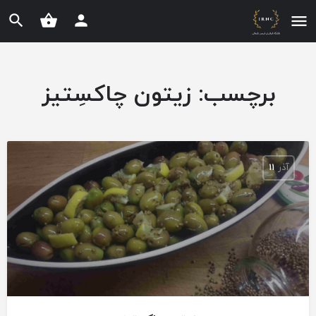
برچسب:
زیتون چاکسِتیز
آذر
۱۱