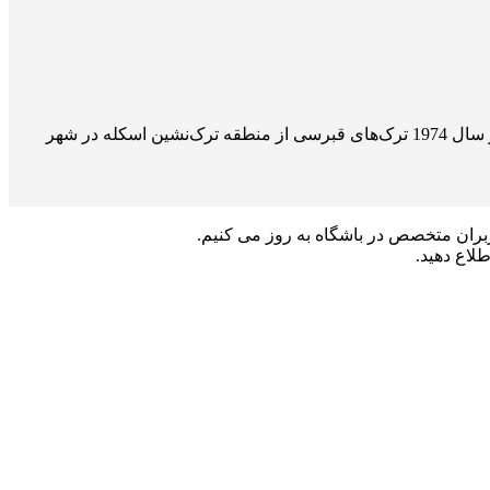
Iskele (Trikomo) “یِنی اسکله” یا اسکله، یکی از بزرگ‌ترین دهکده‌های قبرس شمالی است که با نام یونانی “تریکومو” نیز شناخته می شود. در سال 1974 ترک‌های قبرسی از منطقه ترک‌نشین اسکله در شهر
اربران متخصص در باشگاه به روز می کنیم.
طلاع دهید.