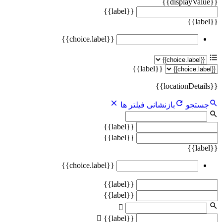
{{displayValue}}
{{label}}
{{label}}
{{choice.label}}
{{label}}
{{locationDetails}}
جستجو
بازنشانی فیلتر ها
{{label}}
{{label}}
{{label}}
{{choice.label}}
{{label}}
{{label}}
{{label}}