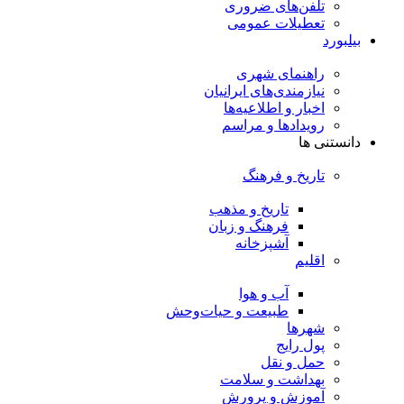
تلفن‌های ضروری
تعطیلات عمومی
بیلبورد
راهنمای شهری
نیازمندی‌های ایرانیان
اخبار و اطلاعیه‌ها
رویداد‌ها و مراسم
دانستنی ها
تاریخ و فرهنگ
تاریخ و مذهب
فرهنگ و زبان
آشپزخانه
اقلیم
آب و هوا
طبیعت و حیات‌وحش
شهرها
پول رایج
حمل و نقل
بهداشت و سلامت
آموزش و پرورش