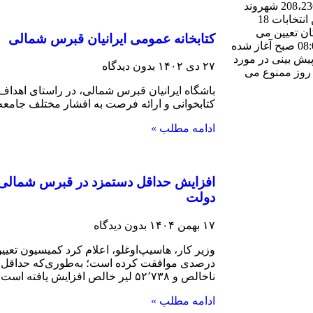
انتخابات شهرداری و مختار به پای صندوق های رأی میروند. تعداد 208،236 شهروند
قبرس شمالی واجد شرایط رأی دهی در روز یکشنبه هستند. در این انتخابات 18
 960 عضو هیئت بزرگان تعیین می
کتابخانه عمومی ایرانیان قبرس شمالی
شوند. هیأت عالی انتخابات یادآور شد: زمان رأی‌گیری از ساعت 08:00 صبح آغاز شده
 یا پیش بینی در مورد
۲۷ دی ۱۴۰۲
بدون دیدگاه
ه های رادیو و تلوزیون تا ساعت ۱۹:۰۰ همان روز ممنوع می
باشگاه ایرانیان قبرس شمالی، در راستای اهداف 
کتابخوانی و ارائه فرصت به اقشار مختلف جامع
ادامه مطلب »
افزایش حداقل دستمزد در قبرس شمالی؛ 
دولت
۱۷ بهمن ۱۴۰۴
بدون دیدگاه
ناخالص و ۵۲٬۷۳۸ لیر خالص افزایش یافته است. علاوه
ادامه مطلب »