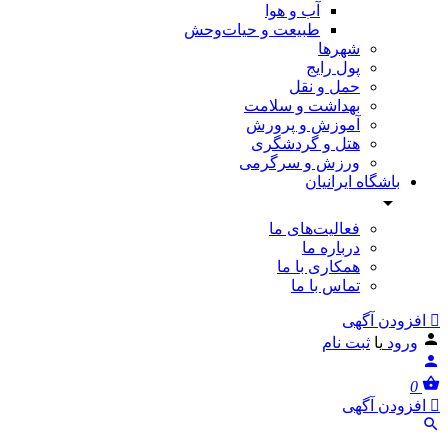
آب و هوا
طبیعت و حیات‌وحش
شهرها
پول رایج
حمل و نقل
بهداشت و سلامت
آموزش و پرورش
هتل و گردشگری
ورزش و سرگرمی
باشگاه ایرانیان
فعالیت‌های ما
درباره ما
همکاری با ما
تماس با ما
افزودن آگهی
ورود
یا
ثبت نام
0
افزودن آگهی